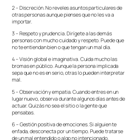
2 – Discreción. No reveles asuntos particulares de
otras personas aunque pienses que no les va a
importar.
3 – Respeto y prudencia. Dirígete a las demás
personas con mucho cuidado y respeto. Puede que
no te entiendan bien o que tengan un mal día.
4 – Visión global e imaginativa. Cuida mucho las
bromas en público. Aunque la persona implicada
sepa que no es en serio, otras lo pueden interpretar
mal.
5 – Observación y empatia. Cuando entres en un
lugar nuevo, observa durante algunos días antes de
actuar. Quizás no sea el sitio o la gente que
pensabas.
6 – Gestión positiva de emociones. Si alguien te
enfada, desconecta por un tiempo. Puede tratarse
de un mal entendido o algo no intencionado.