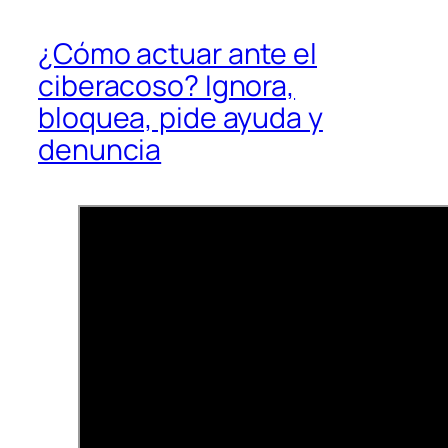
¿Cómo actuar ante el
ciberacoso? Ignora,
bloquea, pide ayuda y
denuncia