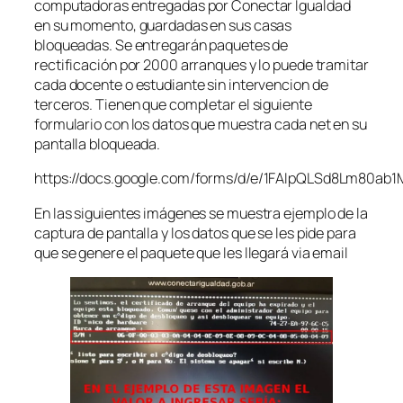
computadoras entregadas por Conectar Igualdad
en su momento, guardadas en sus casas
bloqueadas. Se entregarán paquetes de
rectificación por 2000 arranques y lo puede tramitar
cada docente o estudiante sin intervencion de
terceros. Tienen que completar el siguiente
formulario con los datos que muestra cada net en su
pantalla bloqueada.
https://docs.google.com/forms/d/e/1FAIpQLSd8Lm80
En las siguientes imágenes se muestra ejemplo de la
captura de pantalla y los datos que se les pide para
que se genere el paquete que les llegará via email