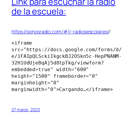
Link para escuchar la radio
de la escuela:
https://sonosradio.com/#!/-radiosescolares/
/
<iframe 
src="https://docs.google.com/forms/d/
e/1FAIpQLSckiIkgckBJ2OSkn5c-HepPNANM-
32H1UdUjeBqAj5d8tpTkg/viewform?
embedded=true" width="600" 
height="1500" frameborder="0" 
marginheight="0" 
marginwidth="0">Cargando…</iframe>
27 marzo, 2023