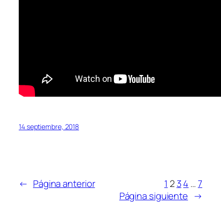
14 septiembre, 2018
←
Página anterior
1
2
3
4
…
7
Página siguiente
→