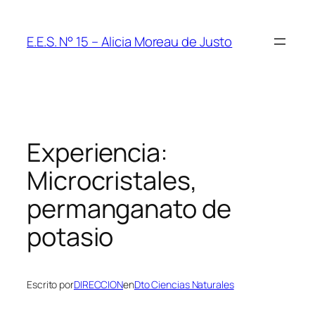
Saltar
al
E.E.S. N° 15 – Alicia Moreau de Justo
contenido
Experiencia:
Microcristales,
permanganato de
potasio
Escrito por
DIRECCION
en
Dto Ciencias Naturales