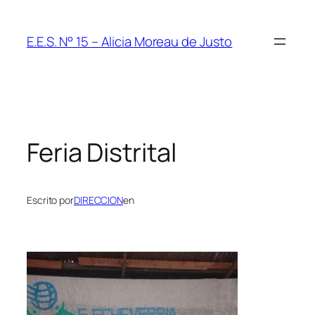
Saltar
al
E.E.S. N° 15 – Alicia Moreau de Justo
contenido
Feria Distrital
Escrito por
DIRECCION
en