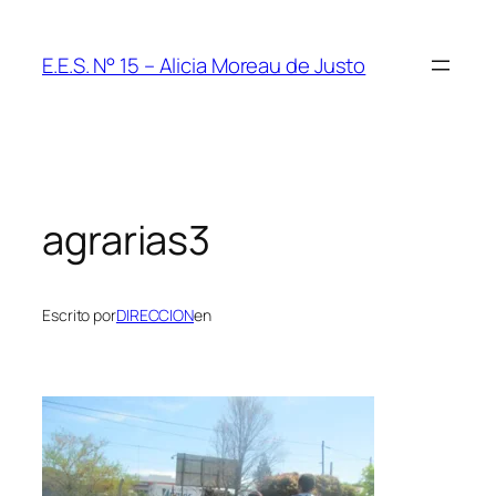
Saltar
al
E.E.S. N° 15 – Alicia Moreau de Justo
contenido
agrarias3
Escrito por
DIRECCION
en