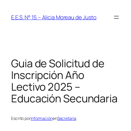
Saltar
al
E.E.S. N° 15 – Alicia Moreau de Justo
contenido
Guia de Solicitud de
Inscripción Año
Lectivo 2025 –
Educación Secundaria
Escrito por
Información
en
Secretaría