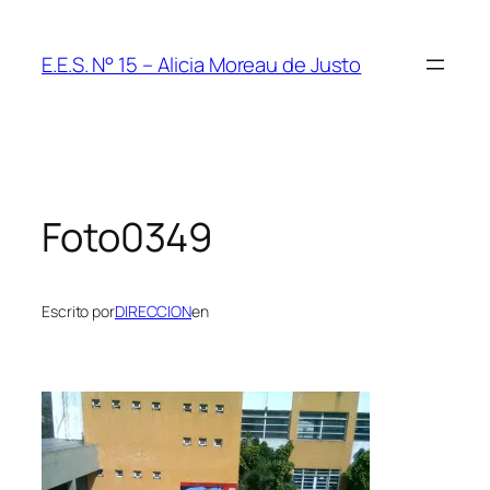
Saltar
al
E.E.S. N° 15 – Alicia Moreau de Justo
contenido
Foto0349
Escrito por
DIRECCION
en