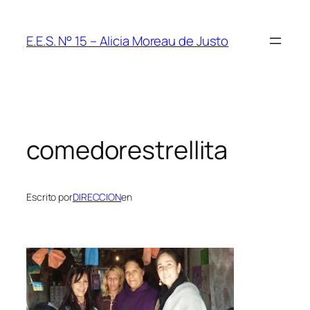
Saltar
al
E.E.S. N° 15 – Alicia Moreau de Justo
contenido
comedorestrellita
Escrito por
DIRECCION
en