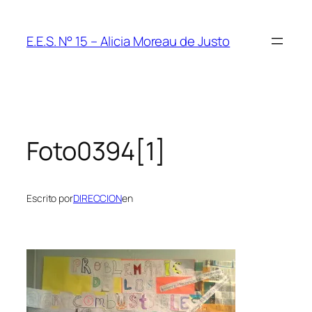
Saltar
al
E.E.S. N° 15 – Alicia Moreau de Justo
contenido
Foto0394[1]
Escrito por
DIRECCION
en