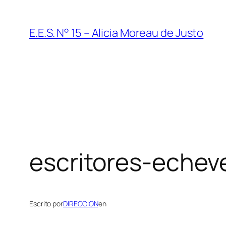
Saltar
al
E.E.S. N° 15 – Alicia Moreau de Justo
contenido
escritores-echev
Escrito por
DIRECCION
en