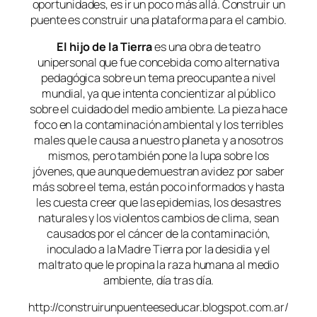
oportunidades, es ir un poco más allá. Construir un
puente es construir una plataforma para el cambio.
El hijo de la Tierra
es una obra de teatro
unipersonal que fue concebida como alternativa
pedagógica sobre un tema preocupante a nivel
mundial, ya que intenta concientizar al público
sobre el cuidado del medio ambiente. La pieza hace
foco en la contaminación ambiental y los terribles
males que le causa a nuestro planeta y a nosotros
mismos, pero también pone la lupa sobre los
jóvenes, que aunque demuestran avidez por saber
más sobre el tema, están poco informados y hasta
les cuesta creer que las epidemias, los desastres
naturales y los violentos cambios de clima, sean
causados por el cáncer de la contaminación,
inoculado a la Madre Tierra por la desidia y el
maltrato que le propina la raza humana al medio
ambiente, día tras día.
http://construirunpuenteeseducar.blogspot.com.ar/